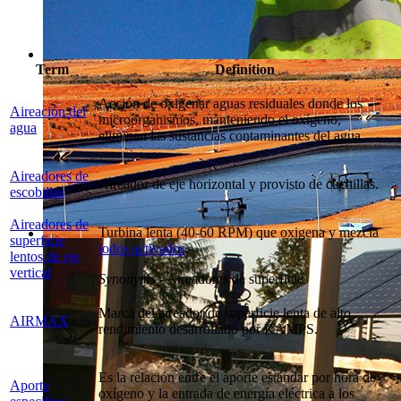
Term
Definition
Acción de oxigenar aguas residuales donde los
Aireación del
microorganismos, manteniendo el oxígeno,
agua
eliminan las sustancias contaminantes del agua.
Aireadores de
Aireador de eje horizontal y provisto de cuchillas.
escobillas
Aireadores de
Turbina lenta (40-60 RPM) que oxigena y mezcla
superficie
lodos activados
.
lentos de eje
vertical
Synonyms
- Aireadores de superficie
Marca del aireador de superficie lenta de alto
AIRMAX
rendimiento desarrollado por KAMPS.
Es la relación entre el aporte estándar por hora de
Aporte
oxígeno y la entrada de energía eléctrica a los