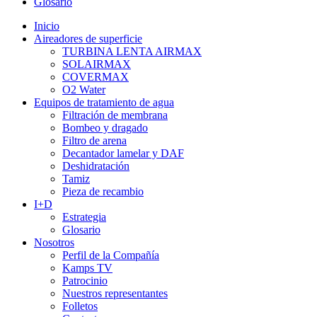
Glosario
Inicio
Aireadores de superficie
TURBINA LENTA AIRMAX
SOLAIRMAX
COVERMAX
O2 Water
Equipos de tratamiento de agua
Filtración de membrana
Bombeo y dragado
Filtro de arena
Decantador lamelar y DAF
Deshidratación
Tamiz
Pieza de recambio
I+D
Estrategia
Glosario
Nosotros
Perfil de la Compañía
Kamps TV
Patrocinio
Nuestros representantes
Folletos