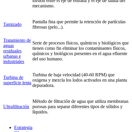
torsión entre el eje de entrada y el eje de salida del
mecanismo.
Pantalla fina que permite la retención de partículas
Tamizado
fibrosas (pelo...).
Tratamiento de
Serie de procesos físicos, químicos y biológicos que
aguas
tienen como fin eliminar los contaminantes físicos,
residuales
químicos y biológicos presentes en el agua efluente
urbanas e
del uso humano.
industriales
Turbina de baja velocidad (40-60 RPM) que
Turbina de
oxigena y mezcla los lodos activados en una planta
superficie lenta
depuradora.
Método de filtración de agua que utiliza membranas
Ultrafiltración
porosas para separar diferentes tipos de sólidos y
líquidos.
Estrategia