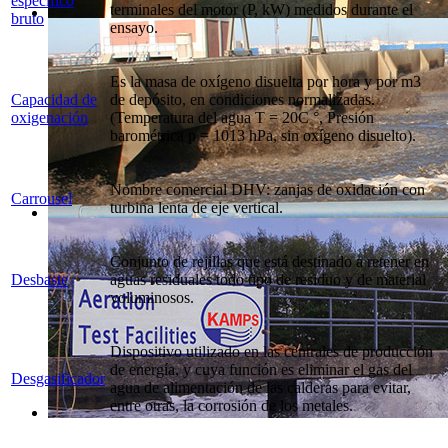
especifico
terminales del motor (P, kW) medidos durante el
bruto
ensayo.
Es la masa de oxígeno disuelta por hora y por m3
Capacidad de
de depósito, en condiciones normalizadas.
oxigenación
(Temperatura del agua T = 20C °, Presión
barométrica p = 1013 hPa, sin oxígeno disuelto).
Nombre comercial DHV: zanjas de oxidación con
Carrousel
turbina lenta de eje vertical.
Conjunto de rejillas que está destinado a retener en
Desbaste
aguas residuales todo tipo de residuo y de material
voluminosos.
Dispositivo utilizado en las centrales de producción
de energía, y cuya función es eliminar el gas del
Desgasificador
agua de alimentación de las calderas para evitar,
entre otras, la corrosión de los metales.