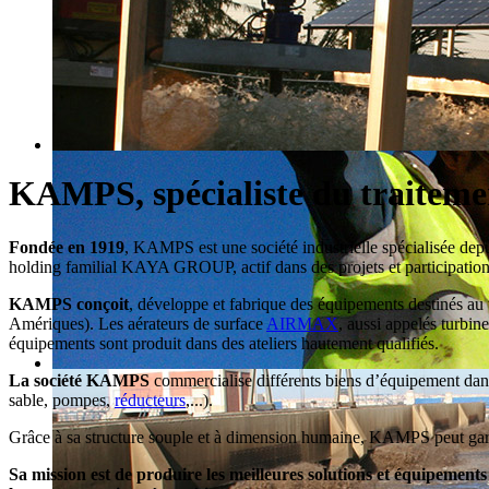
KAMPS, spécialiste du traitemen
Fondée en 1919
, KAMPS est une société industrielle spécialisée dep
holding familial KAYA GROUP, actif dans des projets et partici
KAMPS conçoit
, développe et fabrique des équipements destinés au 
Amériques). Les aérateurs de surface
AIRMAX
, aussi appelés turbine
équipements sont produit dans des ateliers hautement qualifiés.
La société KAMPS
commercialise différents biens d’équipement dans
sable, pompes,
réducteurs
,...).
Grâce à sa structure souple et à dimension humaine, KAMPS peut garant
Sa mission est de produire les meilleures solutions et équipement