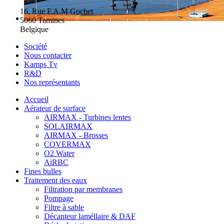
16, Rue F.A.M Gochet
5060 Tamines
Belgique
Société
Nous contacter
Kamps Tv
R&D
Nos représentants
Accueil
Aérateur de surface
AIRMAX - Turbines lentes
SOLAIRMAX
AIRMAX - Brosses
COVERMAX
O2 Water
AiRBC
Fines bulles
Traitement des eaux
Filtration par membranes
Pompage
Filtre à sable
Décanteur laméllaire & DAF