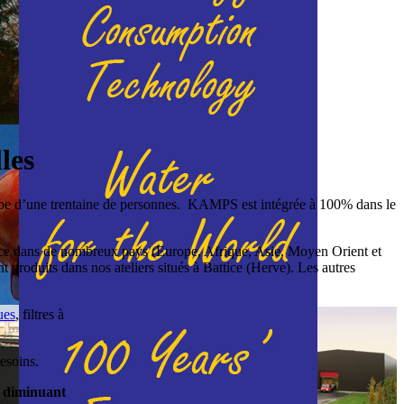
les
équipe d’une trentaine de personnes. KAMPS est intégrée à 100% dans le
 et ce dans de nombreux pays (Europe, Afrique, Asie, Moyen Orient et
ont produits dans nos ateliers situés à Battice (Herve). Les autres
ues
, filtres à
esoins.
n diminuant