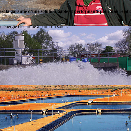
st la garantie d’une solution fiable et performante pour une relati
nergie électrique à partir du soleil.