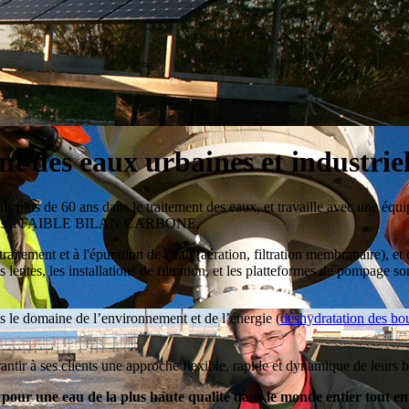
t des eaux urbaines et industriel
uis plus de 60 ans dans le traitement des eaux, et travaille avec une 
pations à FAIBLE BILAN CARBONE.
traitement et à l'épuration de l’eau (aération, filtration membranaire),
s lentes, les installations de filtration, et les platteformes de pompage s
 le domaine de l’environnement et de l’énergie (
déshydratation des bo
ir à ses clients une approche flexible, rapide et dynamique de leurs b
s pour une eau de la plus haute qualité dans le monde entier tout e