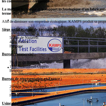
les consommations énergétiques.
La maîtrise technique et le support technologique d'un fabricant e
terme avec nos clients.
Afin de diminuer son empreinte écologique, KAMPS produit sa propre é
Siège social et usine de production :
5, Rue de Nazareth
4651 Battice
Belgique
Bureau commercial :
70, Rue du Ruisseau
1970 Wezembeek-Oppem
Belgique
Bureau de réprésentation en France :
29, Rue Jean Antheaume
76740 Sotteville-sur-Mer
France
Usine de production :