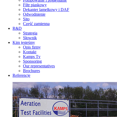
Pompowanie i pogłębianie
Filtr piaskowy
Dekanter lamelkowy i DAF
Odwodnienie
Sito
Część zamienna
R&D
Strategia
Słownik
Kim jesteśmy
Opis firmy
Kontakt
Kamps Tv
Sponsoring
Our representatives
Brochures
Referencje