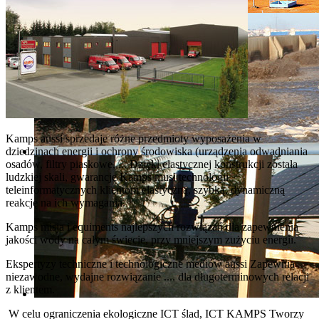
Kamps aussi sprzedaje różne przedmioty wyposażenia w
dziedzinach energii i ochrony środowiska (urządzenia odwadniania
osadów, filtry piaskowe, ... Dzięki elastycznej konstrukcji została
ludzkiej skali, gwarancje Kamps musi technologii
teleinformatycznych klientom elastyczną, szybką, dynamiczną
reakcję na ich wymagania.
Kamps misja i equiments najlepszych rozwiązań dla zapewnienia
jakości wody na całym świecie, przy mniejszym zużyciu energii.
Ekspertyzy techniczne i technologiczne mediów aussi Zapewnia
niezawodne, wydajne rozwiązanie .... dla długoterminowych relacji
z klientem.
W celu ograniczenia ekologiczne ICT ślad, ICT KAMPS Tworzy