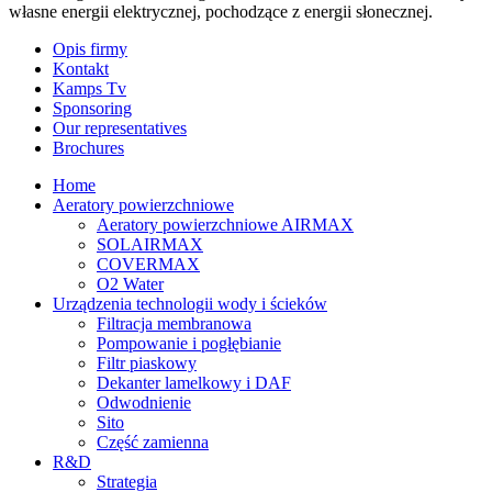
własne energii elektrycznej, pochodzące z energii słonecznej.
Opis firmy
Kontakt
Kamps Tv
Sponsoring
Our representatives
Brochures
Home
Aeratory powierzchniowe
Aeratory powierzchniowe AIRMAX
SOLAIRMAX
COVERMAX
O2 Water
Urządzenia technologii wody i ścieków
Filtracja membranowa
Pompowanie i pogłębianie
Filtr piaskowy
Dekanter lamelkowy i DAF
Odwodnienie
Sito
Część zamienna
R&D
Strategia