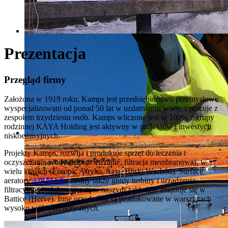
Prezentacja
Przegląd firmy
Założona w 1919 roku, Kamps jest przedsiębiorstwo przemysłowe
wyspecjalizowani od ponad 50 lat w uzdatnianiu wody, i pracuje z
zespołem trzydziestu osób. Kamps wliczone jest w 100% z grupy
rodzinnej KAYA Holding jest aktywny w projektów i inwestycji
niskoemisyjnych.
Projekty Kamps, rozwija i produkuje sprzęt do leczenia i
oczyszczania wody (napowietrzanie, filtracja membranowa), w
wielu krajach (Europa, Afryka, Azja, Bliski Wschód). Surface
aeratory
AIRMAX
, zwany także gnidy turbiny i urządzenia
filtracyjne produkowane są w naszym zakładzie znajduje się w
Battice (Herve). Inne urządzenia są produkowane w warsztatach
wysoko wykwalifikowanych.