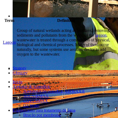
Term
Definition
Group of natural wetlands acting as biofilters, removing
sediments and pollutants from the water. In the
lagoon
,
wastewater is treated through a combination of physical,
Lagoon
biological and chemical processes. Much of them occur
naturally, but some systems use aeration device to add
oxygen to the wastewater.
Strategy
Glossary
Início
Arejador de Superfície
Arejadores de superficie AIRMAX®
SOLAIRMAX
COVERMAX
O2 Water
Equipamento para tratamento de água
Iltração por membrana