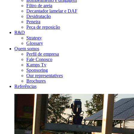
Bombeamento e dragagem
Filtro de areia
Decantador lamelar e DAF
Desidratação
Peneira
Peça de reposição
R&D
Strategy
Glossary
Quem somos
Perfil de empresa
Fale Conosco
Kamps Tv
Sponsoring
Our representatives
Brochures
Referências