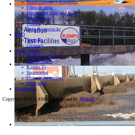
Bombeamento e dragagem
Filtro de areia
Decantador lamelar e DAF
Desidratação
Peneira
Peça de reposição
R&D
Strategy
Glossary
Quem somos
Perfil de empresa
Fale Conosco
Kamps Tv
Sponsoring
Our representatives
Brochures
Referências
Copyright 2018 KAMPS | Designed by
Altitude