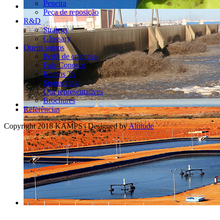
Peneira
Peça de reposição
R&D
Strategy
Glossary
Quem somos
Perfil de empresa
Fale Conosco
Kamps Tv
Sponsoring
Our representatives
Brochures
Referências
Copyright 2018 KAMPS | Designed by
Altitude