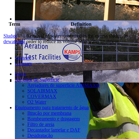
Term
Definition
Sludge
Removal of water contained in the excess sludge, in
dewatering
order to reduce its volume after water treatment.
Strategy
Glossary
Início
Arejador de Superfície
Arejadores de superficie AIRMAX®
SOLAIRMAX
COVERMAX
O2 Water
Equipamento para tratamento de água
Iltração por membrana
Bombeamento e dragagem
Filtro de areia
Decantador lamelar e DAF
Desidratação