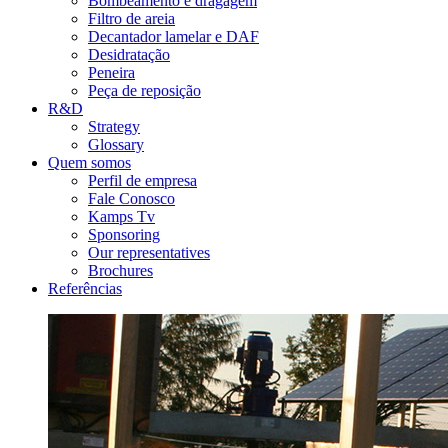
Bombeamento e dragagem
Filtro de areia
Decantador lamelar e DAF
Desidratação
Peneira
Peça de reposição
R&D
Strategy
Glossary
Quem somos
Perfil de empresa
Fale Conosco
Kamps Tv
Sponsoring
Our representatives
Brochures
Referências