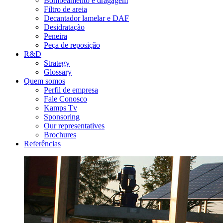
Bombeamento e dragagem
Filtro de areia
Decantador lamelar e DAF
Desidratação
Peneira
Peça de reposição
R&D
Strategy
Glossary
Quem somos
Perfil de empresa
Fale Conosco
Kamps Tv
Sponsoring
Our representatives
Brochures
Referências