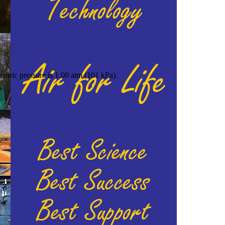
etric pressure is 1.00 atm (101 kPa).