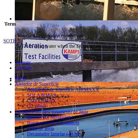
Term
Standard oxygenation transfer rate
SOTR
OTR in clean water when the DO concentration is zero at all p
Strategy
Glossary
Início
Arejador de Superfície
Arejadores de superficie AIRMAX®
SOLAIRMAX
COVERMAX
O2 Water
Equipamento para tratamento de água
Iltração por membrana
Bombeamento e dragagem
Filtro de areia
Decantador lamelar e DAF