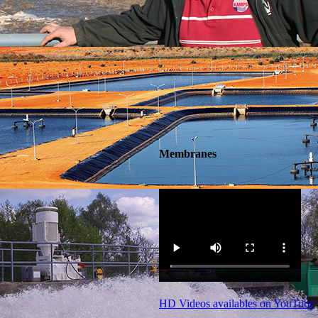
Membranes
HD Videos availables on YouTube