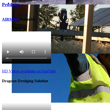
Products
AIRMAX
Assembly
HD Videos availables on YouTube
Dragoon Dredging Solution