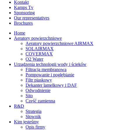
Kontakt
Kamps Tv
Sponsoring
Our representatives
Brochures
Home
Aeratory powierzchniowe
Aeratory powierzchniowe AIRMAX
SOLAIRMAX
COVERMAX
O2 Water
Urządzenia technologii wody i ścieków
Filtracja membranowa
Pompowanie i pogłębianie
Filtr piaskowy
Dekanter lamelkowy i DAF
Odwodnienie
Sito
Część zamienna
R&D
Strategia
Słownik
Kim jesteśmy
Opis firmy