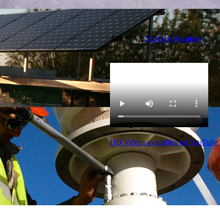
AIRMAX
Surface Aerators
HD Videos availables on YouTube