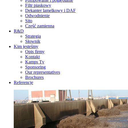
Pompowanie i pogłębianie
Filtr piaskowy
Dekanter lamelkowy i DAF
Odwodnienie
Sito
Część zamienna
R&D
Strategia
Słownik
Kim jesteśmy
Opis firmy
Kontakt
Kamps Tv
Sponsoring
Our representatives
Brochures
Referencje