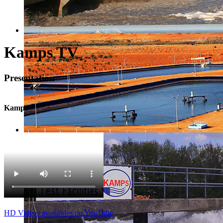
Kamps TV
Presentation
Kamps
HD Videos availables on YouTube